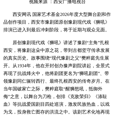
视频来源 ：西安广播电视台
西安网讯 国家艺术基金2026年度大型舞台剧和作
品创作项目，西安市豫剧团原创豫剧现代戏《狮吼》
排演已进入到最后冲刺阶段，将于近期与观众见面。
原创豫剧现代戏《狮吼》讲述了豫剧“主角”扎根
西安，将豫剧这朵中原之花，带到古都坚守传承发展
的真实历史。故事围绕“现代豫剧之父”樊粹庭先生展
开。从1934年，他在开封创办豫声剧院讲起，全景式
再现了抗战烽火中，他将剧团更名为“狮吼剧团”、带
领豫剧同仁辗转西行、最终扎根西安的传奇岁月。在
当年国破家亡之际，樊粹庭取“醒狮怒吼，抵御外
侮”之意，以舞台为刀枪，创排《克敌荣归》《涤耻
血》等抗战爱国剧目四处巡演，激发民族热血，以戏
为戈，投身救亡图存的洪流之中。该剧艺术化地再现