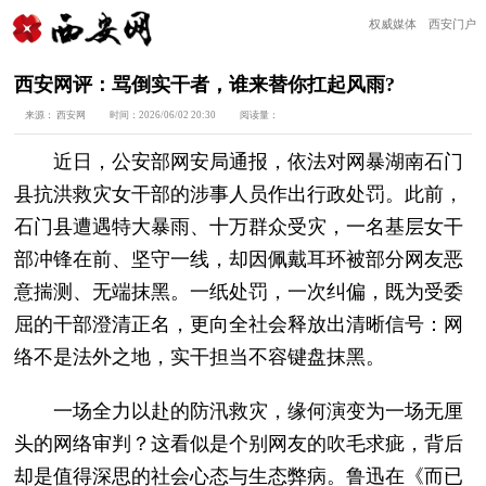
权威媒体 西安门户
西安网评：骂倒实干者，谁来替你扛起风雨?
来源：
西安网
时间：
2026/06/02 20:30
阅读量：
近日，公安部网安局通报，依法对网暴湖南石门
县抗洪救灾女干部的涉事人员作出行政处罚。此前，
石门县遭遇特大暴雨、十万群众受灾，一名基层女干
部冲锋在前、坚守一线，却因佩戴耳环被部分网友恶
意揣测、无端抹黑。一纸处罚，一次纠偏，既为受委
屈的干部澄清正名，更向全社会释放出清晰信号：网
络不是法外之地，实干担当不容键盘抹黑。
一场全力以赴的防汛救灾，缘何演变为一场无厘
头的网络审判？这看似是个别网友的吹毛求疵，背后
却是值得深思的社会心态与生态弊病。鲁迅在《而已