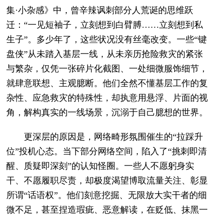
集·小杂感》中，曾辛辣讽刺部分人荒诞的思维跃
迁：“一见短袖子，立刻想到白臂膊……立刻想到私
生子”。多少年了，这些状况没有丝毫改变。一些“键
盘侠”从未踏入基层一线，从未亲历抢险救灾的紧张
与繁杂，仅凭一张碎片化截图、一处细微服饰细节，
就肆意联想、主观臆断。他们全然不懂基层工作的复
杂性、应急救灾的特殊性，却执意用悬浮、片面的视
角，解构真实的一线场景，沉溺于自己臆想的世界。
更深层的原因是，网络畸形氛围催生的“拉踩升
位”投机心态。当下部分网络空间，陷入了“挑刺即清
醒、质疑即深刻”的认知怪圈。一些人不愿躬身实
干、不愿履职尽责，却极度渴望博取流量关注、彰显
所谓“话语权”。他们刻意挖掘、无限放大实干者的细
微不足，甚至捏造瑕疵、恶意解读，在贬低、抹黑一