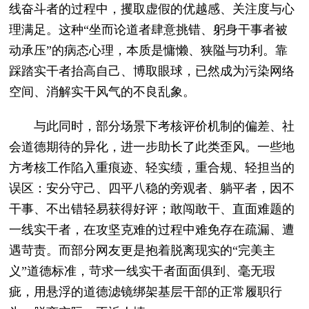
线奋斗者的过程中，攫取虚假的优越感、关注度与心
理满足。这种“坐而论道者肆意挑错、躬身干事者被
动承压”的病态心理，本质是慵懒、狭隘与功利。靠
踩踏实干者抬高自己、博取眼球，已然成为污染网络
空间、消解实干风气的不良乱象。
与此同时，部分场景下考核评价机制的偏差、社
会道德期待的异化，进一步助长了此类歪风。一些地
方考核工作陷入重痕迹、轻实绩，重合规、轻担当的
误区：安分守己、四平八稳的旁观者、躺平者，因不
干事、不出错轻易获得好评；敢闯敢干、直面难题的
一线实干者，在攻坚克难的过程中难免存在疏漏、遭
遇苛责。而部分网友更是抱着脱离现实的“完美主
义”道德标准，苛求一线实干者面面俱到、毫无瑕
疵，用悬浮的道德滤镜绑架基层干部的正常履职行