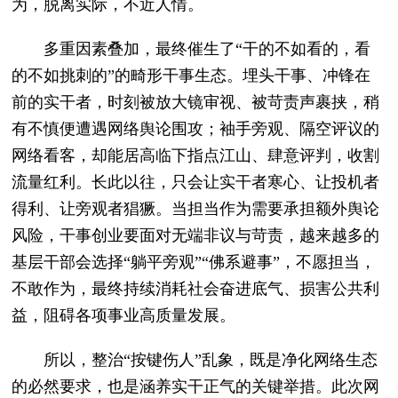
为，脱离实际，不近人情。
多重因素叠加，最终催生了“干的不如看的，看
的不如挑刺的”的畸形干事生态。埋头干事、冲锋在
前的实干者，时刻被放大镜审视、被苛责声裹挟，稍
有不慎便遭遇网络舆论围攻；袖手旁观、隔空评议的
网络看客，却能居高临下指点江山、肆意评判，收割
流量红利。长此以往，只会让实干者寒心、让投机者
得利、让旁观者猖獗。当担当作为需要承担额外舆论
风险，干事创业要面对无端非议与苛责，越来越多的
基层干部会选择“躺平旁观”“佛系避事”，不愿担当，
不敢作为，最终持续消耗社会奋进底气、损害公共利
益，阻碍各项事业高质量发展。
所以，整治“按键伤人”乱象，既是净化网络生态
的必然要求，也是涵养实干正气的关键举措。此次网