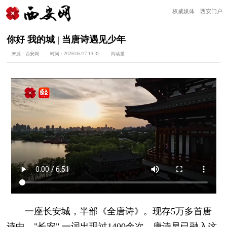
权威媒体 西安门户
你好 我的城 | 当唐诗遇见少年
来源：
西安网
时间：
2026/05/27 14:32
阅读量：
一座长安城，半部《全唐诗》。现存5万多首唐
诗中，"长安" 一词出现过1400余次。唐诗早已融入这