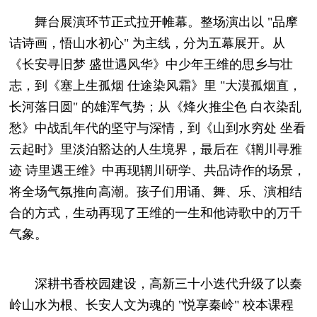
舞台展演环节正式拉开帷幕。整场演出以 "品摩
诘诗画，悟山水初心" 为主线，分为五幕展开。从
《长安寻旧梦 盛世遇风华》中少年王维的思乡与壮
志，到《塞上生孤烟 仕途染风霜》里 "大漠孤烟直，
长河落日圆" 的雄浑气势；从《烽火推尘色 白衣染乱
愁》中战乱年代的坚守与深情，到《山到水穷处 坐看
云起时》里淡泊豁达的人生境界，最后在《辋川寻雅
迹 诗里遇王维》中再现辋川研学、共品诗作的场景，
将全场气氛推向高潮。孩子们用诵、舞、乐、演相结
合的方式，生动再现了王维的一生和他诗歌中的万千
气象。
深耕书香校园建设，高新三十小迭代升级了以秦
岭山水为根、长安人文为魂的 "悦享秦岭" 校本课程