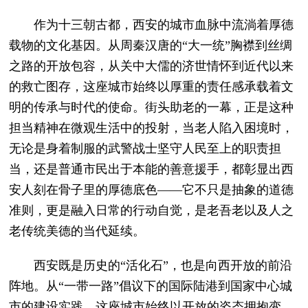
作为十三朝古都，西安的城市血脉中流淌着厚德
载物的文化基因。从周秦汉唐的“大一统”胸襟到丝绸
之路的开放包容，从关中大儒的济世情怀到近代以来
的救亡图存，这座城市始终以厚重的责任感承载着文
明的传承与时代的使命。街头助老的一幕，正是这种
担当精神在微观生活中的投射，当老人陷入困境时，
无论是身着制服的武警战士坚守人民至上的职责担
当，还是普通市民出于本能的善意援手，都彰显出西
安人刻在骨子里的厚德底色——它不只是抽象的道德
准则，更是融入日常的行动自觉，是老吾老以及人之
老传统美德的当代延续。
西安既是历史的“活化石”，也是向西开放的前沿
阵地。从“一带一路”倡议下的国际陆港到国家中心城
市的建设实践，这座城市始终以开放的姿态拥抱变