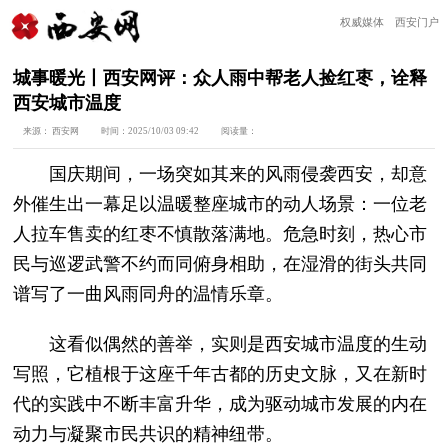
权威媒体 西安门户
城事暖光丨西安网评：众人雨中帮老人捡红枣，诠释
西安城市温度
来源：
西安网
时间：
2025/10/03 09:42
阅读量：
国庆期间，一场突如其来的风雨侵袭西安，却意
外催生出一幕足以温暖整座城市的动人场景：一位老
人拉车售卖的红枣不慎散落满地。危急时刻，热心市
民与巡逻武警不约而同俯身相助，在湿滑的街头共同
谱写了一曲风雨同舟的温情乐章。
这看似偶然的善举，实则是西安城市温度的生动
写照，它植根于这座千年古都的历史文脉，又在新时
代的实践中不断丰富升华，成为驱动城市发展的内在
动力与凝聚市民共识的精神纽带。